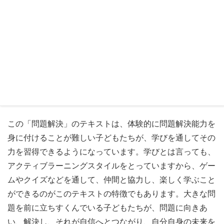
ジェクトに取り組んだり、ケンカしたりしながら問題解決
能力を高めてきました。ところが近年はどのコミュニティ
も関係性が希薄になっています。子どもたちは問題解決能
力を身に付けられないまま成長し、目の前に大きな問題が
立ちはだかると、どうやって解決したらいいのか分から
ず、問題を前にしり込みし、あきらめて無気力になった
り、引きこもったり、インターネットや薬物に依存した
り、最悪、死を選んだりするのです。
この「問題解決」のテキストは、体験的に問題解決能力を
身に付けることが難しい子どもたちが、学びを通してその
力を習得できるようになっています。学びとは言っても、
アクティブラーニングスタイルをとっていますから、ゲー
ムやクイズなどを通して、仲間と協力し、楽しく学ぶこと
ができるのがこのテキストの特徴でもあります。大きな問
題を前に立ちすくんでいる子どもたちが、問題に向きあ
い、解決し、それが自信へとつながり、自分自身の未来を